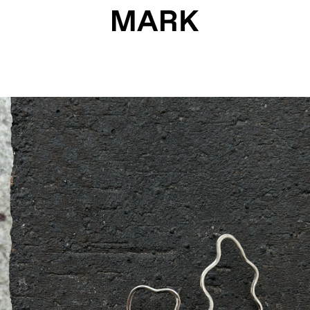
FÖREGÅENDE
NÄSTA
Bild
Bild
Bild
1
2
3