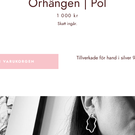
Örhängen | Pöl
Pris
1 000 kr
Skatt ingår.
Tillverkade för hand i silver
 I VARUKORGEN